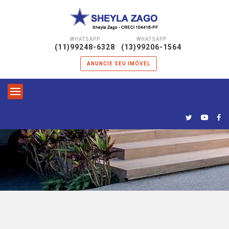
WHATSAPP
WHATSAPP
|
(11)99248-6328
(13)99206-1564
ANUNCIE SEU IMÓVEL