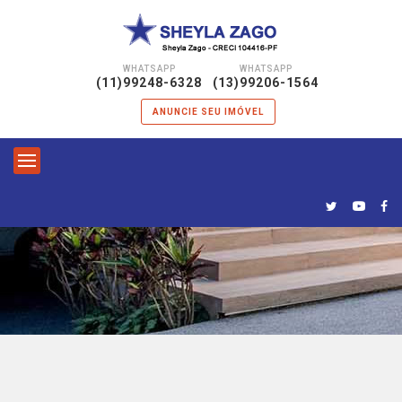
WHATSAPP
WHATSAPP
|
(11)99248-6328
(13)99206-1564
ANUNCIE SEU IMÓVEL