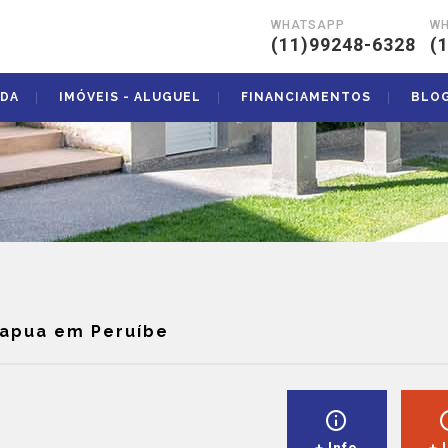
WHATSAPP
W
|
(11)99248-6328
(
NDA
IMÓVEIS - ALUGUEL
FINANCIAMENTOS
BLO
rapua em Peruíbe