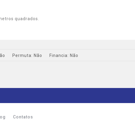
metros quadrados.
ão
Permuta:
Não
Financia:
Não
log
Contatos