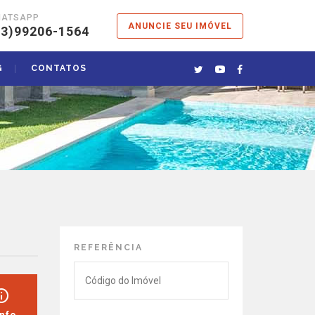
HATSAPP
ANUNCIE SEU IMÓVEL
13)99206-1564
G
CONTATOS
REFERÊNCIA