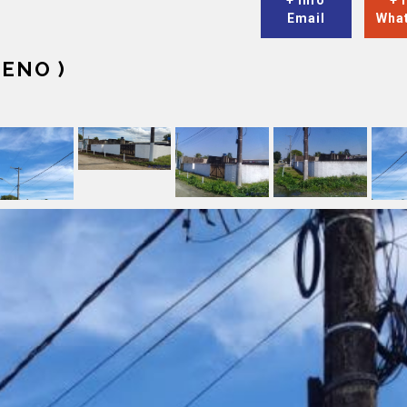
+ Info
+ 
Email
Wha
RENO )