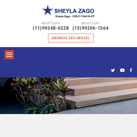
WHATSAPP
WHATSAPP
|
(11)99248-6328
(13)99206-1564
ANUNCIE SEU IMÓVEL