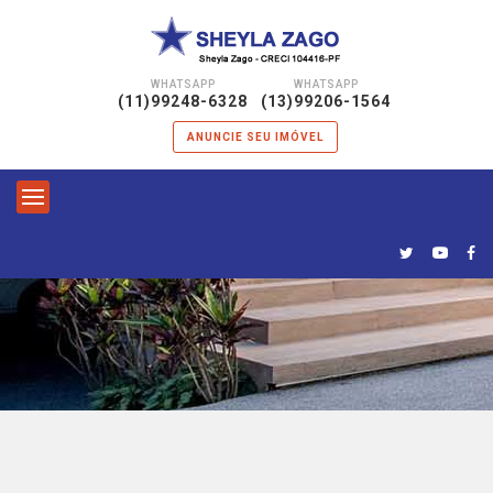
WHATSAPP
WHATSAPP
|
(11)99248-6328
(13)99206-1564
ANUNCIE SEU IMÓVEL