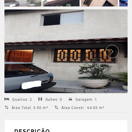
Quartos
:
2
Suítes
:
0
Garagem
:
1
Área Total
:
0.00 m²
Área Constr.
:
64.00 m²
DESCRIÇÃO