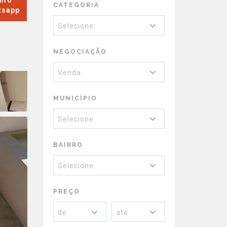
Info
CATEGORIA
tsapp
Selecione:
NEGOCIAÇÃO
Venda
MUNICÍPIO
Selecione:
BAIRRO
Selecione:
PREÇO
de
até