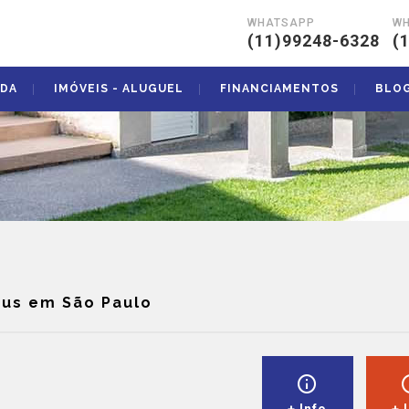
WHATSAPP
W
|
(11)99248-6328
(
NDA
IMÓVEIS - ALUGUEL
FINANCIAMENTOS
BLO
rus em São Paulo