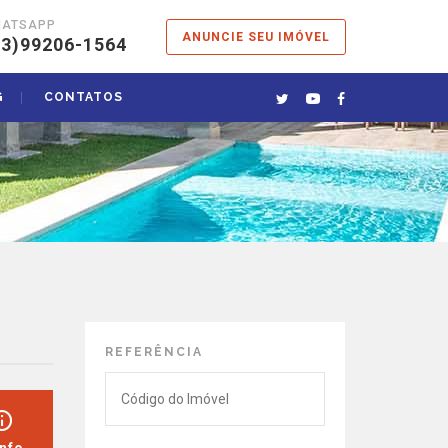
HATSAPP
ANUNCIE SEU IMÓVEL
13)99206-1564
G
CONTATOS
REFERÊNCIA