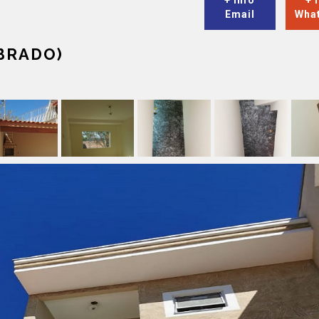
+ Info
+ 
Email
Wha
OBRADO)