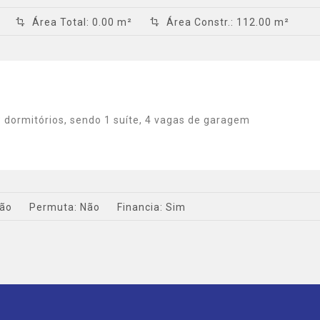
Área Total
:
0.00 m²
Área Constr.
:
112.00 m²
 dormitórios, sendo 1 suíte, 4 vagas de garagem
ão
Permuta:
Não
Financia:
Sim