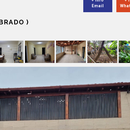
+ Info
+ 
Email
Wha
BRADO )