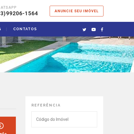
HATSAPP
ANUNCIE SEU IMÓVEL
13)99206-1564
G
CONTATOS
REFERÊNCIA