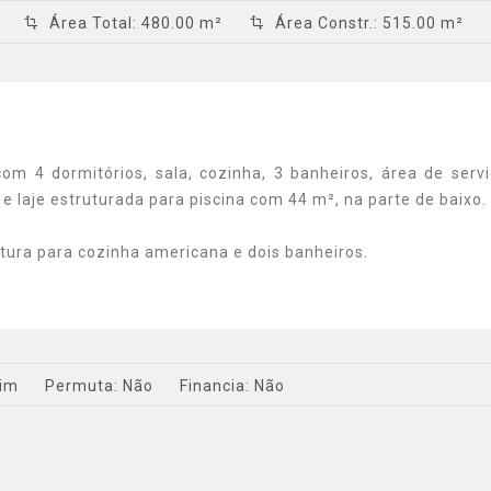
Área Total
:
480.00 m²
Área Constr.
:
515.00 m²
m 4 dormitórios, sala, cozinha, 3 banheiros, área de servi
 laje estruturada para piscina com 44 m², na parte de baixo.
tura para cozinha americana e dois banheiros.
im
Permuta:
Não
Financia:
Não