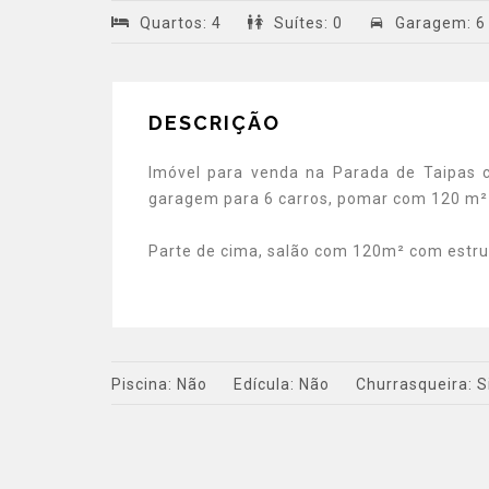
Quartos
:
4
Suítes
:
0
Garagem
:
6
DESCRIÇÃO
Imóvel para venda na Parada de Taipas co
garagem para 6 carros, pomar com 120 m² e
Parte de cima, salão com 120m² com estru
Piscina:
Não
Edícula:
Não
Churrasqueira:
S