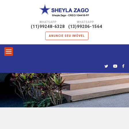
WHATSAPP
WHATSAPP
|
(11)99248-6328
(13)99206-1564
ANUNCIE SEU IMÓVEL