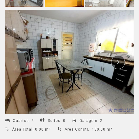
Quartos
:
2
Suítes
:
0
Garagem
:
2
Área Total
:
0.00 m²
Área Constr.
:
150.00 m²