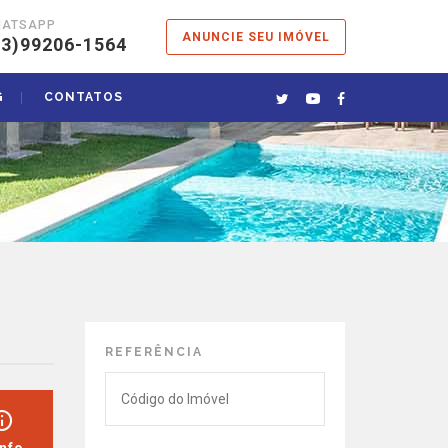
HATSAPP
ANUNCIE SEU IMÓVEL
13)99206-1564
G
CONTATOS
REFERÊNCIA