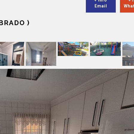
+ Info
+ 
Email
Wha
BRADO )