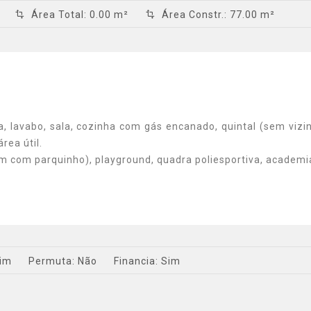
Área Total
:
0.00 m²
Área Constr.
:
77.00 m²
, lavabo, sala, cozinha com gás encanado, quintal (sem vizi
rea útil.
m com parquinho), playground, quadra poliesportiva, academi
im
Permuta:
Não
Financia:
Sim