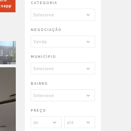
Info
CATEGORIA
tsapp
Selecione:
NEGOCIAÇÃO
Venda
MUNICÍPIO
Selecione:
BAIRRO
Selecione:
PREÇO
de
até