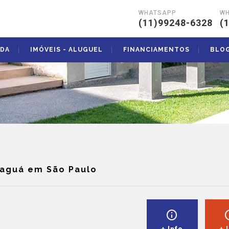
WHATSAPP
W
|
(11)99248-6328
(
NDA
IMÓVEIS - ALUGUEL
FINANCIAMENTOS
BLO
raguá em São Paulo