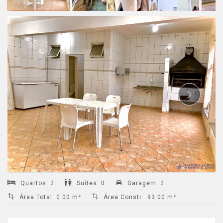
Quartos
:
2
Suítes
:
0
Garagem
:
2
Área Total
:
0.00 m²
Área Constr.
:
93.00 m²