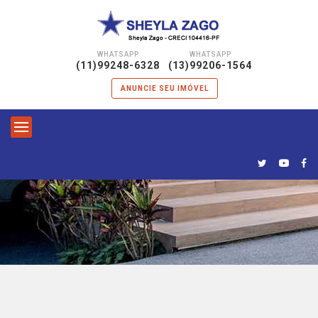
WHATSAPP
WHATSAPP
|
(11)99248-6328
(13)99206-1564
ANUNCIE SEU IMÓVEL