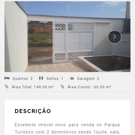
Quartos
:
2
Suítes
:
1
Garagem
:
2
Área Total
:
140.00 m²
Área Constr.
:
60.00 m²
DESCRIÇÃO
Excelente imóvel novo para venda no Parque
Turístico com 2 dormitórios sendo 1suíte, sala,