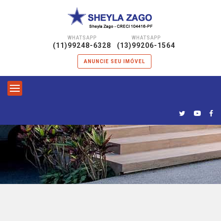
WHATSAPP
WHATSAPP
|
(11)99248-6328
(13)99206-1564
ANUNCIE SEU IMÓVEL