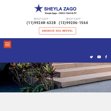
WHATSAPP
WHATSAPP
|
(11)99248-6328
(13)99206-1564
ANUNCIE SEU IMÓVEL