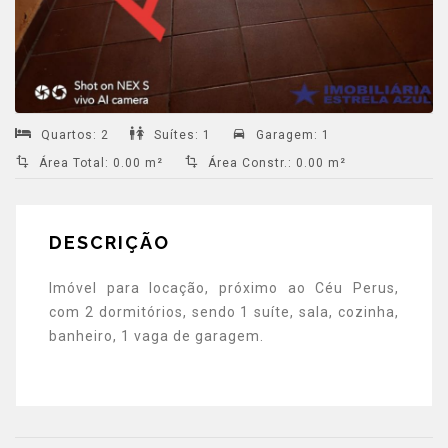
Quartos
:
2
Suítes
:
1
Garagem
:
1
Área Total
:
0.00 m²
Área Constr.
:
0.00 m²
DESCRIÇÃO
Imóvel para locação, próximo ao Céu Perus,
com 2 dormitórios, sendo 1 suíte, sala, cozinha,
banheiro, 1 vaga de garagem.