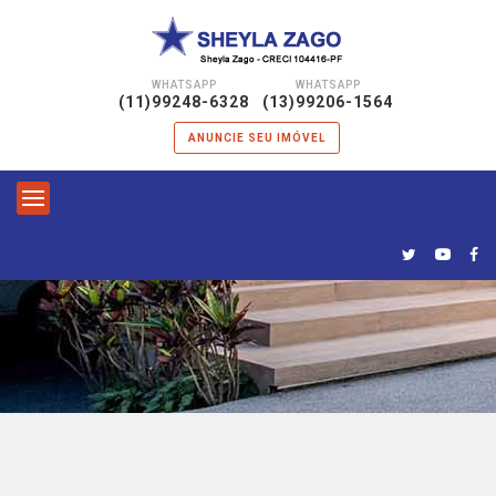
WHATSAPP
WHATSAPP
|
(11)99248-6328
(13)99206-1564
ANUNCIE SEU IMÓVEL