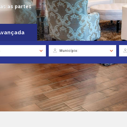
as as partes
Avançada
a
Município: