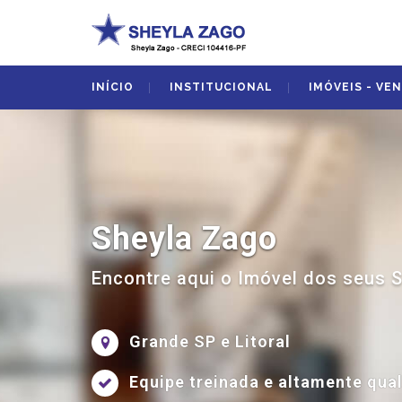
INÍCIO
INSTITUCIONAL
IMÓVEIS - VE
Sheyla Zago
Encontre aqui o Imóvel dos seus 
Grande SP e Litoral
Equipe treinada e altamente qual